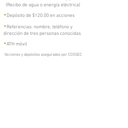
(Recibo de agua o energía eléctrica)
•
Depósito de $120.00 en acciones
•
Referencias: nombre, teléfono y
dirección de tres personas conocidas
•
ATH móvil
*
Acciones y depósitos asegurados por COSSEC
hasta $250,000.
Ir a Cuentas
*
Otros requisitos pueden aplicar. Consulte con
nuestro oficial de servicio.