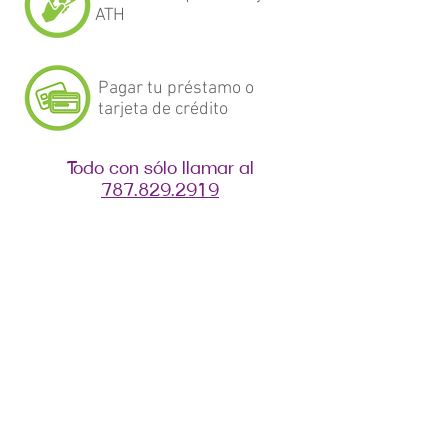
ATH​
Pagar tu préstamo o
tarjeta de crédito​
Todo con sólo llamar al
787.829.2919
Depósito Directo
Las filas son cosa del pasado. En
nuestra Cooperativa te ofrecemos la
comodidad que necesitas para estar
“relax”.
Seguro Social