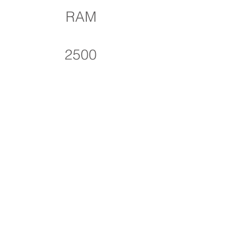
RAM
2500
2023
4
AUT
Ir a Reposeídos